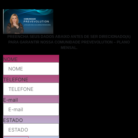
PREENCHA SEUS DADOS ABAIXO ANTES DE SER DIRECIONADO(A)
PARA GARANTIR NOSSA COMUNIDADE PREVEVOLUTION – PLANO
MENSAL.
NOME
TELEFONE
E-mail
ESTADO