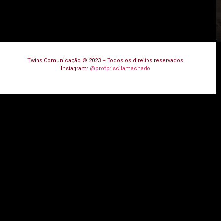
Twins Comunicação © 2023 – Todos os direitos reservados.
Instagram:
@profpriscilamachado