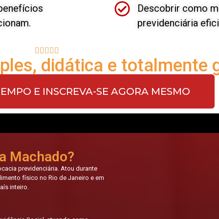
benefícios
Descobrir como mo
cionam.
previdenciária efici





les, didática e totalmente g
TEMPO E INSCREVA-SE AGORA MESMO
ila Machado?
ocacia previdenciária. Atou durante
mento físico no Rio de Janeiro e em
ís inteiro.