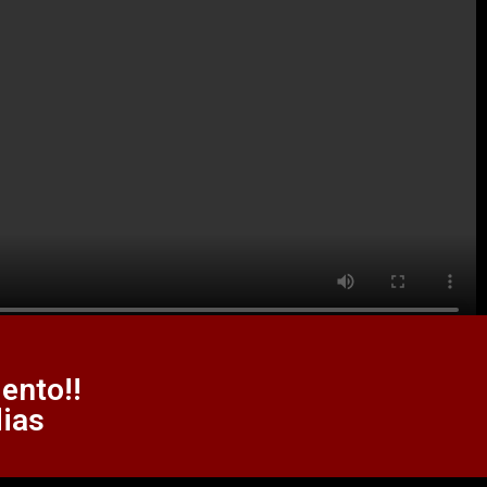
ento!!
dias